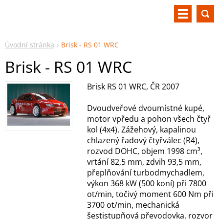
Úvodní stránka
Brisk - RS 01 WRC
Brisk - RS 01 WRC
Brisk RS 01 WRC, ČR 2007
Dvoudveřové dvoumístné kupé,
motor vpředu a pohon všech čtyř
kol (4x4). Zážehový, kapalinou
chlazený řadový čtyřválec (R4),
rozvod DOHC, objem 1998 cm³,
vrtání 82,5 mm, zdvih 93,5 mm,
přeplňování turbodmychadlem,
výkon 368 kW (500 koní) při 7800
ot/min, točivý moment 600 Nm při
3700 ot/min, mechanická
šestistupňová převodovka, rozvor