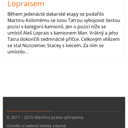
Lopraisem
Během jedenácté dakarské etapy se podařilo
Martinu Kolomému se svou Tatrou vybojovat šestou
pozici v kategorii kamionů. Jen o pozici níže se
umístil Aleš Loprais s kamionem Man. Vrátný a jeho
Tatra dokončili sedmnácté příčce. Celkovým vítězem
se stal Nizozemec Stacey s Ivecem. Za ním se
umístilo...
© 2011 - 2015 Všechna práva vyhrazena.
Vytvořte si webové stránky zdarma!