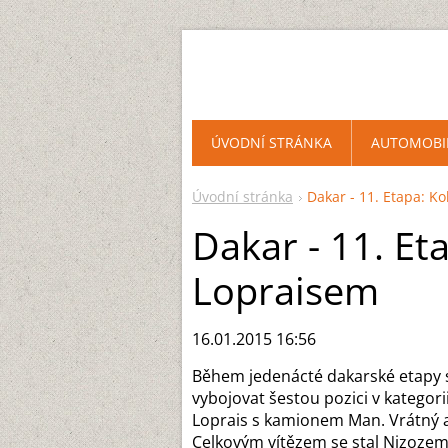
ÚVODNÍ STRÁNKA
AUTOMOBI
Úvodní stránka
Dakar - 11. Etapa: K
Dakar - 11. Et
Lopraisem
16.01.2015 16:56
Během jedenácté dakarské etapy 
vybojovat šestou pozici v kategorii
Loprais s kamionem Man. Vrátný a
Celkovým vítězem se stal Nizozeme