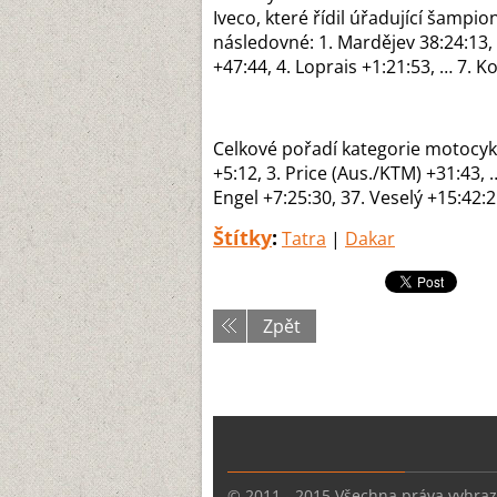
Iveco, které řídil úřadující šampi
následovné: 1. Mardějev 38:24:13, 
+47:44, 4. Loprais +1:21:53, … 7. K
Celkové pořadí kategorie motocykl
+5:12, 3. Price (Aus./KTM) +31:43, 
Engel +7:25:30, 37. Veselý +15:42:2
Štítky
:
Tatra
|
Dakar
Zpět
© 2011 - 2015 Všechna práva vyhra