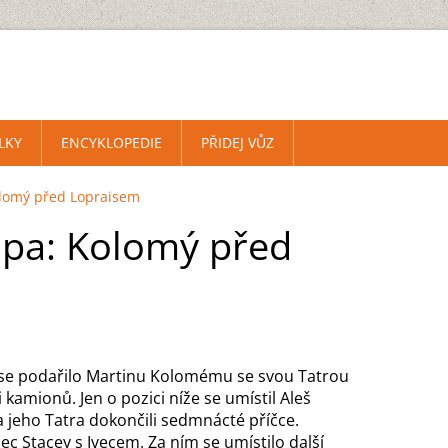
LKY
ENCYKLOPEDIE
PŘIDEJ VŮZ
olomý před Lopraisem
apa: Kolomý před
se podařilo Martinu Kolomému se svou Tatrou
 kamionů. Jen o pozici níže se umístil Aleš
 jeho Tatra dokončili sedmnácté příčce.
c Stacey s Ivecem. Za ním se umístilo další