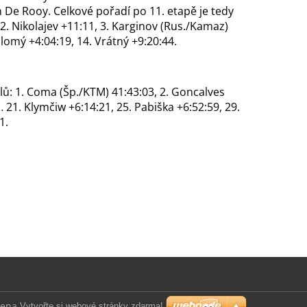
on De Rooy. Celkové pořadí po 11. etapě je tedy
2. Nikolajev +11:11, 3. Karginov (Rus./Kamaz)
olomý +4:04:19, 14. Vrátný +9:20:44.
ů: 1. Coma (Šp./KTM) 41:43:03, 2. Goncalves
… 21. Klymčiw +6:14:21, 25. Pabiška +6:52:59, 29.
1.
zena.
Vytvořte si webové stránky zdarma!