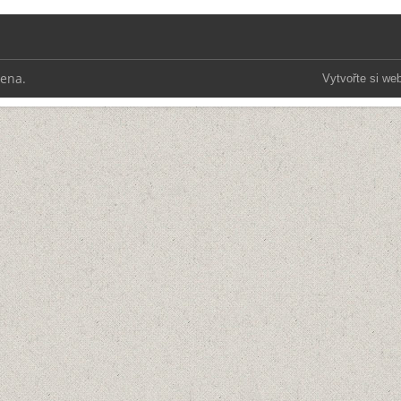
zena.
Vytvořte si we