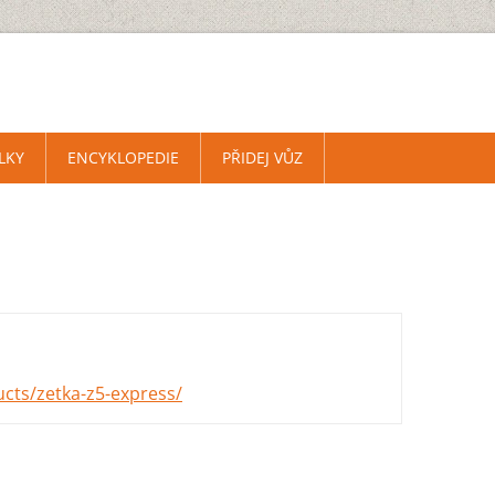
LKY
ENCYKLOPEDIE
PŘIDEJ VŮZ
cts/zetka-z5-express/