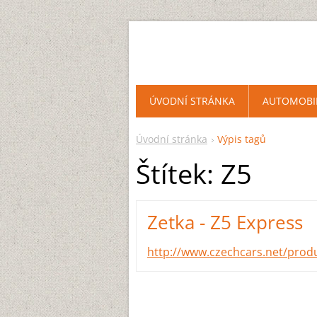
ÚVODNÍ STRÁNKA
AUTOMOBI
Úvodní stránka
Výpis tagů
Štítek: Z5
Zetka - Z5 Express
http://www.czechcars.net/produ