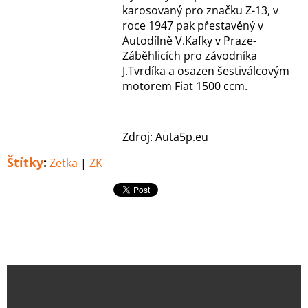
karosovaný pro značku Z-13, v
roce 1947 pak přestavěný v
Autodílně V.Kafky v Praze-
Záběhlicích pro závodníka
J.Tvrdíka a osazen šestiválcovým
motorem Fiat 1500 ccm.
Zdroj: Auta5p.eu
Štítky
:
Zetka
|
ZK