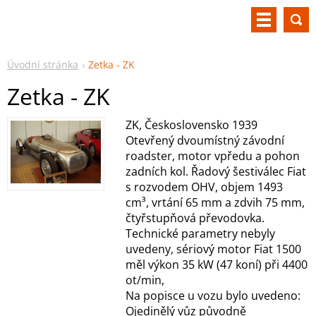
Úvodní stránka
Zetka - ZK
Zetka - ZK
ZK, Československo 1939
Otevřený dvoumístný závodní
roadster, motor vpředu a pohon
zadních kol. Řadový šestiválec Fiat
s rozvodem OHV, objem 1493
cm³, vrtání 65 mm a zdvih 75 mm,
čtyřstupňová převodovka.
Technické parametry nebyly
uvedeny, sériový motor Fiat 1500
měl výkon 35 kW (47 koní) při 4400
ot/min,
Na popisce u vozu bylo uvedeno:
Ojedinělý vůz původně