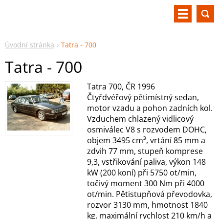
Úvodní stránka
Tatra - 700
Tatra - 700
Tatra 700, ČR 1996
Čtyřdvéřový pětimístný sedan,
motor vzadu a pohon zadních kol.
Vzduchem chlazený vidlicový
osmiválec V8 s rozvodem DOHC,
objem 3495 cm³, vrtání 85 mm a
zdvih 77 mm, stupeň komprese
9,3, vstřikování paliva, výkon 148
kW (200 koní) při 5750 ot/min,
točivý moment 300 Nm při 4000
ot/min. Pětistupňová převodovka,
rozvor 3130 mm, hmotnost 1840
kg, maximální rychlost 210 km/h a