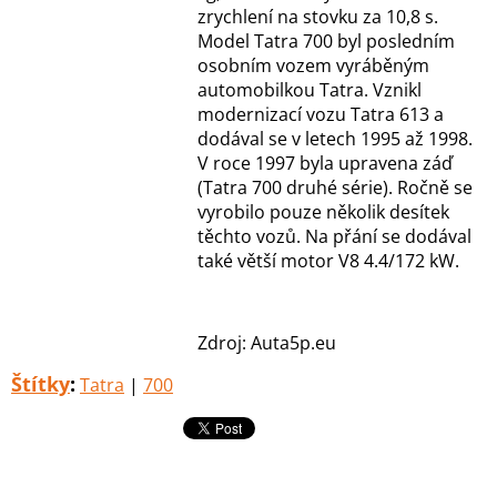
zrychlení na stovku za 10,8 s.
Model Tatra 700 byl posledním
osobním vozem vyráběným
automobilkou Tatra. Vznikl
modernizací vozu Tatra 613 a
dodával se v letech 1995 až 1998.
V roce 1997 byla upravena záď
(Tatra 700 druhé série). Ročně se
vyrobilo pouze několik desítek
těchto vozů. Na přání se dodával
také větší motor V8 4.4/172 kW.
Zdroj: Auta5p.eu
Štítky
:
Tatra
|
700