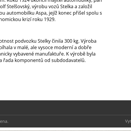
em. Roku 1924 ukončil majitel automobilky, pan
lf Stelšovský, výrobu vozů Stelka a založil
ou automobilku Aspa, jejíž konec přišel spolu s
nomickou krizí roku 1929.
tnost podvozku Stelky činila 300 kg. Výroba
bíhala v malé, ale vysoce moderní a dobře
hnicky vybavené manufaktuře. K výrobě byla
ta řada komponentů od subdodavatelů.
zena.
Vyt