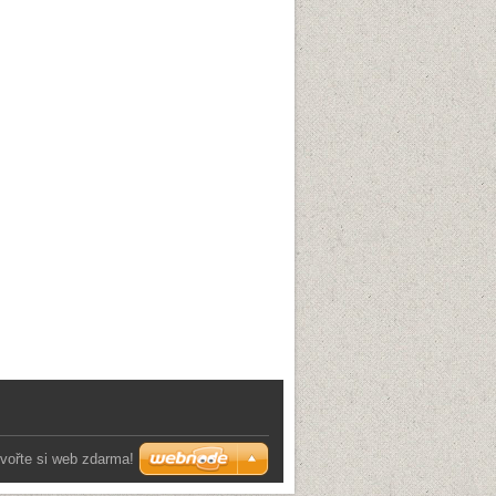
vořte si web zdarma!