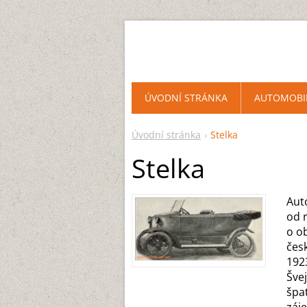
ÚVODNÍ STRÁNKA
AUTOMOBI
Úvodní stránka
Stelka
Stelka
Aut
od 
o o
čes
192
Šve
špat