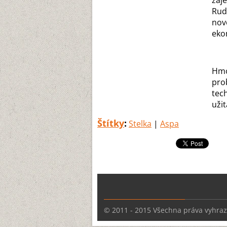
záj
Rudo
nov
eko
Hmo
pro
tec
uži
Štítky
:
Stelka
|
Aspa
© 2011 - 2015 Všechna práva vyhra