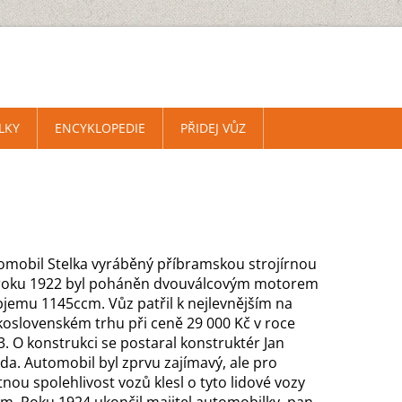
LKY
ENCYKLOPEDIE
PŘIDEJ VŮZ
omobil Stelka vyráběný příbramskou strojírnou
roku 1922 byl poháněn dvouválcovým motorem
bjemu 1145ccm. Vůz patřil k nejlevnějším na
koslovenském trhu při ceně 29 000 Kč v roce
3. O konstrukci se postaral konstruktér Jan
jda. Automobil byl zprvu zajímavý, ale pro
nou spolehlivost vozů klesl o tyto lidové vozy