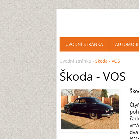
ÚVODNÍ STRÁNKA
AUTOMOBI
Úvodní stránka
Škoda - VOS
Škoda - VOS
Ško
Čty
poh
řad
vrt
dva