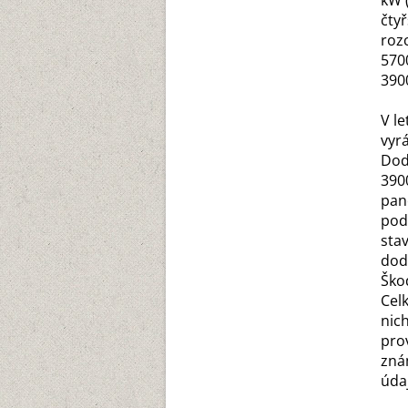
kW 
čty
roz
570
390
V le
vyr
Dod
390
pan
pod
sta
dod
Ško
Cel
nic
pro
zná
údaj