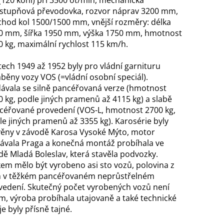
(120 koní) při 3500 ot/min, mechanická
řstupňová převodovka, rozvor náprav 3200 mm,
chod kol 1500/1500 mm, vnější rozměry: délka
0 mm, šířka 1950 mm, výška 1750 mm, hmotnost
0 kg, maximální rychlost 115 km/h.
tech 1949 až 1952 byly pro vládní garnituru
áběny vozy VOS (=vládní osobní speciál).
ávala se silně pancéřovaná verze (hmotnost
0 kg, podle jiných pramenů až 4115 kg) a slabě
céřované provedení (VOS-L, hmotnost 2700 kg,
le jiných pramenů až 3355 kg). Karosérie byly
věny v závodě Karosa Vysoké Mýto, motor
ávala Praga a konečná montáž probíhala ve
dě Mladá Boleslav, která stavěla podvozky.
kem mělo být vyrobeno asi sto vozů, polovina z
h v těžkém pancéřovaném neprůstřelném
vedení. Skutečný počet vyrobených vozů není
m, výroba probíhala utajovaně a také technické
e byly přísně tajné.