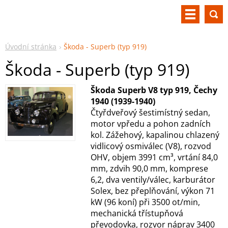
Úvodní stránka
Škoda - Superb (typ 919)
Škoda - Superb (typ 919)
Škoda Superb V8 typ 919, Čechy
1940 (1939-1940)
Čtyřdveřový šestimístný sedan,
motor vpředu a pohon zadních
kol. Zážehový, kapalinou chlazený
vidlicový osmiválec (V8), rozvod
OHV, objem 3991 cm³, vrtání 84,0
mm, zdvih 90,0 mm, komprese
6,2, dva ventily/válec, karburátor
Solex, bez přeplňování, výkon 71
kW (96 koní) při 3500 ot/min,
mechanická třístupňová
převodovka, rozvor náprav 3400