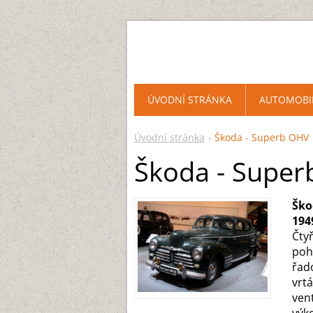
ÚVODNÍ STRÁNKA
AUTOMOBI
Úvodní stránka
Škoda - Superb OHV
Škoda - Supe
Ško
194
Čty
poh
řad
vrt
vent