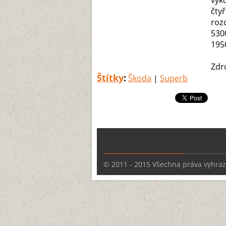
výk
čty
roz
530
195
Zdr
Štítky
:
Škoda
|
Superb
© 2011 - 2015 Všechna práva vyhra