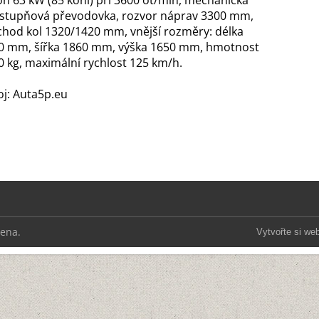
on 63 kW (85 koní) při 3600 ot/min, mechanická
řstupňová převodovka, rozvor náprav 3300 mm,
chod kol 1320/1420 mm, vnější rozměry: délka
0 mm, šířka 1860 mm, výška 1650 mm, hmotnost
0 kg, maximální rychlost 125 km/h.
oj: Auta5p.eu
zena.
Vytvořte si we