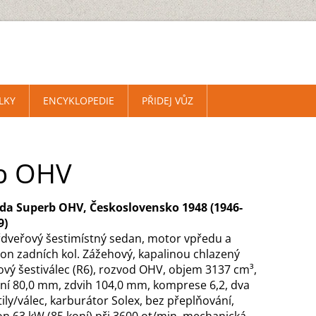
LKY
ENCYKLOPEDIE
PŘIDEJ VŮZ
rb OHV
da Superb OHV, Československo 1948 (1946-
9)
řdveřový šestimístný sedan, motor vpředu a
on zadních kol. Zážehový, kapalinou chlazený
ový šestiválec (R6), rozvod OHV, objem 3137 cm³,
ání 80,0 mm, zdvih 104,0 mm, komprese 6,2, dva
ily/válec, karburátor Solex, bez přeplňování,