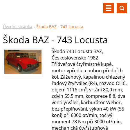
Úvodní stránka
Škoda BAZ - 743 Locusta
Škoda BAZ - 743 Locusta
Škoda 743 Locusta BAZ,
Československo 1982
Třídveřové čtyřmístné kupé,
motor vpředu a pohon předních
kol. Zážehový, kapalinou chlazený
řadový čtyřválec (R4), rozvod OHC,
objem 1116 cm³, vrtání 80,0 mm,
zdvih 55,5 mm, komprese 8,8, dva
ventily/válec, karburátor Weber,
bez přeplňování, výkon 40 kW (55
koní) při 6000 ot/min, točivý
moment 78 Nm při 3000 ot/min,
mechanická čtyřstupňová