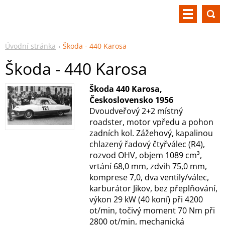
Úvodní stránka
Škoda - 440 Karosa
Škoda - 440 Karosa
Škoda 440 Karosa,
Československo 1956
Dvoudveřový 2+2 místný
roadster, motor vpředu a pohon
zadních kol. Zážehový, kapalinou
chlazený řadový čtyřválec (R4),
rozvod OHV, objem 1089 cm³,
vrtání 68,0 mm, zdvih 75,0 mm,
komprese 7,0, dva ventily/válec,
karburátor Jikov, bez přeplňování,
výkon 29 kW (40 koní) při 4200
ot/min, točivý moment 70 Nm při
2800 ot/min, mechanická