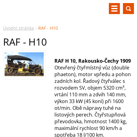
Úvodní stránka
RAF - H10
RAF - H10
RAF H 10, Rakousko-Čechy 1909
Otevřený čtyřmístný vůz (double
phaeton), motor vpředu a pohon
zadních kol. Řadový čtyřválec s
rozvodem SV, objem 5320 cm³,
vrtání 110 mm a zdvih 140 mm,
výkon 33 kW (45 koní) při 1600
ot/min. Obě nápravy tuhé na
listových perech. Čtyřstupňová
převodovka, hmotnost 1400 kg,
maximální rychlost 90 km/h a
spotřeba 18 l/100 km.