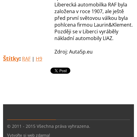
Liberecká automobilka RAF byla
založena v roce 1907, ale ještě
před první světovou válkou byla
pohlcena firmou Laurin&Klement.
Později se v Liberci vyráběly
nákladní automobily LIAZ.
Zdroj: Auta5p.eu
Štítky
:
RAF
|
H9
© 2011 - 2015 Všechna práva vyhrazena.
Vytvořte si web zdarma!