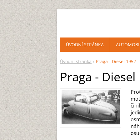
ÚVODNÍ STRÁNKA
AUTOMOBI
Úvodní stránka
Praga - Diesel 1952
Praga - Diesel
Pro
mot
čin
jed
osm
náh
osu