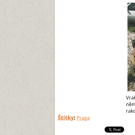
Vra
něm
rako
Štítky
:
Praga