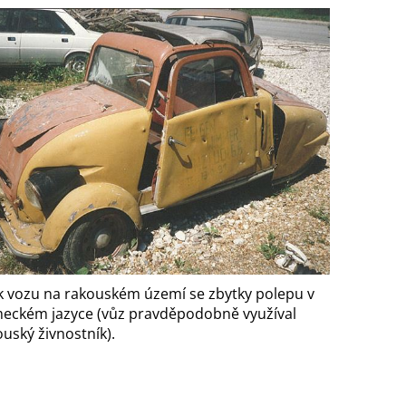
k vozu na rakouském území se zbytky polepu v
eckém jazyce (vůz pravděpodobně využíval
uský živnostník).