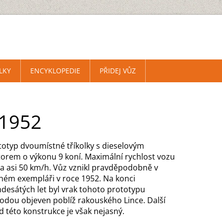
LKY
ENCYKLOPEDIE
PŘIDEJ VŮZ
 1952
totyp dvoumístné tříkolky s dieselovým
orem o výkonu 9 koní. Maximální rychlost vozu
ila asi 50 km/h. Vůz vznikl pravděpodobně v
iném exempláři v roce 1952. Na konci
desátých let byl vrak tohoto prototypu
odou objeven poblíž rakouského Lince. Další
d této konstrukce je však nejasný.