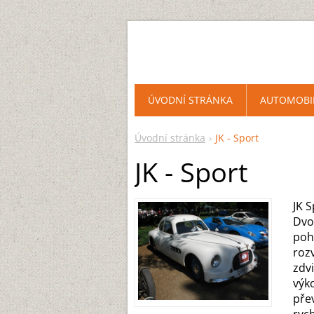
ÚVODNÍ STRÁNKA
AUTOMOBI
Úvodní stránka
JK - Sport
JK - Sport
JK 
Dvo
poh
roz
zdv
výk
pře