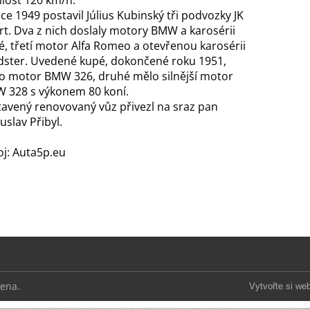
hlost 120 km/h.
ce 1949 postavil Július Kubinský tři podvozky JK
rt. Dva z nich doslaly motory BMW a karosérii
é, třetí motor Alfa Romeo a otevřenou karosérii
dster. Uvedené kupé, dokončené roku 1951,
o motor BMW 326, druhé mělo silnější motor
 328 s výkonem 80 koní.
tavený renovovaný vůz přivezl na sraz pan
uslav Přibyl.
oj: Auta5p.eu
zena.
Vytvořte si we