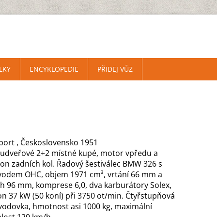
LKY
ENCYKLOPEDIE
PŘIDEJ VŮZ
Sport , Československo 1951
udveřové 2+2 místné kupé, motor vpředu a
on zadních kol. Řadový šestiválec BMW 326 s
vodem OHC, objem 1971 cm³, vrtání 66 mm a
ih 96 mm, komprese 6,0, dva karburátory Solex,
on 37 kW (50 koní) při 3750 ot/min. Čtyřstupňová
vodovka, hmotnost asi 1000 kg, maximální