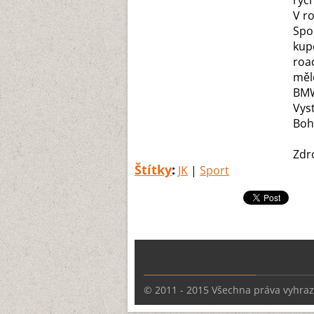
ryc
V ro
Spo
kup
roa
měl
BMW
Vys
Boh
Zdr
Štítky
:
JK
|
Sport
© 2011 - 2015 Všechna práva vyhra