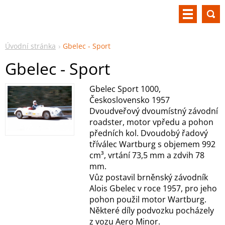
Úvodní stránka
Gbelec - Sport
Gbelec - Sport
Gbelec Sport 1000,
Československo 1957
Dvoudveřový dvoumístný závodní
roadster, motor vpředu a pohon
předních kol. Dvoudobý řadový
tříválec Wartburg s objemem 992
cm³, vrtání 73,5 mm a zdvih 78
mm.
Vůz postavil brněnský závodník
Alois Gbelec v roce 1957, pro jeho
pohon použil motor Wartburg.
Některé díly podvozku pocházely
z vozu Aero Minor.