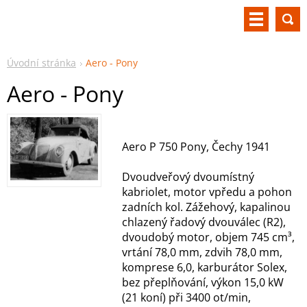
Úvodní stránka
Aero - Pony
Aero - Pony
Aero P 750 Pony, Čechy 1941
Dvoudveřový dvoumístný
kabriolet, motor vpředu a pohon
zadních kol. Zážehový, kapalinou
chlazený řadový dvouválec (R2),
dvoudobý motor, objem 745 cm³,
vrtání 78,0 mm, zdvih 78,0 mm,
komprese 6,0, karburátor Solex,
bez přeplňování, výkon 15,0 kW
(21 koní) při 3400 ot/min,