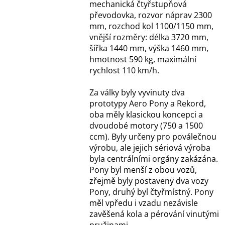
mechanická čtyřstupňová
převodovka, rozvor náprav 2300
mm, rozchod kol 1100/1150 mm,
vnější rozměry: délka 3720 mm,
šířka 1440 mm, výška 1460 mm,
hmotnost 590 kg, maximální
rychlost 110 km/h.
Za války byly vyvinuty dva
prototypy Aero Pony a Rekord,
oba měly klasickou koncepci a
dvoudobé motory (750 a 1500
ccm). Byly určeny pro poválečnou
výrobu, ale jejich sériová výroba
byla centrálními orgány zakázána.
Pony byl menší z obou vozů,
zřejmě byly postaveny dva vozy
Pony, druhý byl čtyřmístný. Pony
měl vpředu i vzadu nezávisle
zavěšená kola a pérování vinutými