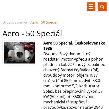
Úvodní stránka
Aero - 50 Speciál
Aero - 50 Speciál
Aero 50 Special, Československo
1936
Dvoudveřový dvoumístný
roadster, motor vpředu a pohon
předních kol. Zážehový, kapalinou
chlazený řadový čtyřválec (R4),
dvoudobý motor, objem 1997
cm³, vrtání 85,0 mm, zdvih 88,0
mm, komprese 5,2, karburátor
Solex, bez přeplňování, výkon 37
kW (50 koní) při 3500 ot/min,
mechanická třístupňová
převodovka, rozvor náprav 2940