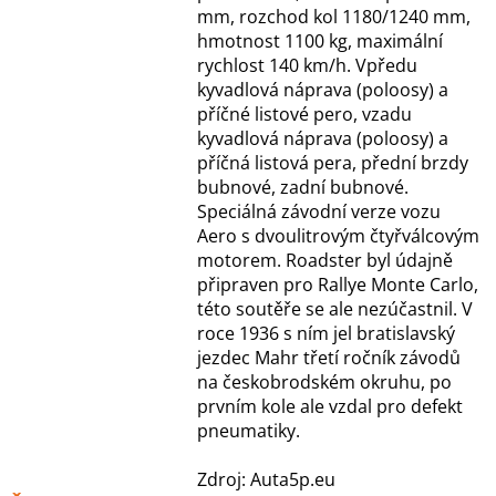
mm, rozchod kol 1180/1240 mm,
hmotnost 1100 kg, maximální
rychlost 140 km/h. Vpředu
kyvadlová náprava (poloosy) a
příčné listové pero, vzadu
kyvadlová náprava (poloosy) a
příčná listová pera, přední brzdy
bubnové, zadní bubnové.
Speciálná závodní verze vozu
Aero s dvoulitrovým čtyřválcovým
motorem. Roadster byl údajně
připraven pro Rallye Monte Carlo,
této soutěře se ale nezúčastnil. V
roce 1936 s ním jel bratislavský
jezdec Mahr třetí ročník závodů
na českobrodském okruhu, po
prvním kole ale vzdal pro defekt
pneumatiky.
Zdroj: Auta5p.eu